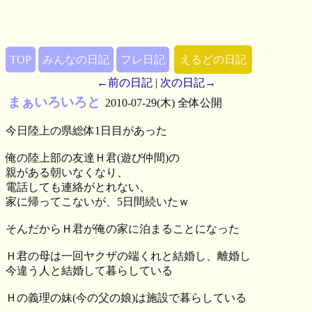
TOP
みんなの日記
フレ日記
えるどの日記
←前の日記
|
次の日記→
まぁいろいろと
2010-07-29(木) 全体公開
今日陸上の県総体1日目があった
俺の陸上部の友達Ｈ君(遊び仲間)の
親がある朝いなくなり、
電話しても連絡がとれない、
家に帰ってこないが、5日間続いたｗ
そんだからＨ君が俺の家に泊まることになった
Ｈ君の母は一回ヤクザの端くれと結婚し、離婚し
今違う人と結婚して暮らしている
Ｈの義理の妹(今の父の娘)は施設で暮らしている