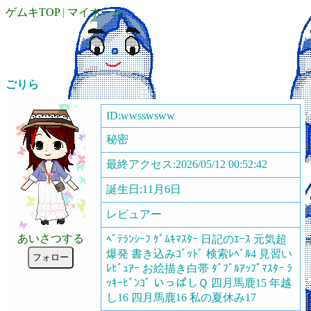
ゲムキTOP
|
マイホーム
ごりら
ID:wwsswsww
秘密
最終アクセス:2026/05/12 00:52:42
誕生日:11月6日
レビュアー
あいさつする
ﾍﾞﾃﾗﾝｼｰﾌ ｹﾞﾑｷﾏｽﾀｰ 日記のｴｰｽ 元気超
爆発 書き込みｺﾞｯﾄﾞ 検索ﾚﾍﾞﾙ4 見習い
フォロー
ﾚﾋﾞｭｱｰ お絵描き白帯 ﾀﾞﾌﾞﾙｱｯﾌﾟﾏｽﾀｰ ﾗ
ｯｷｰﾋﾞﾝｺﾞ いっぱしＱ 四月馬鹿15 年越
し16 四月馬鹿16 私の夏休み17