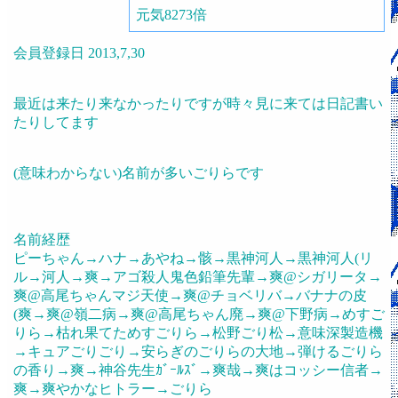
元気8273倍
会員登録日 2013,7,30
最近は来たり来なかったりですが時々見に来ては日記書い
たりしてます
(意味わからない)名前が多いごりらです
名前経歴
ピーちゃん→ハナ→あやね→骸→黒神河人→黒神河人(リ
ル→河人→爽→アゴ殺人鬼色鉛筆先輩→爽@シガリータ→
爽@高尾ちゃんマジ天使→爽@チョベリバ→バナナの皮
(爽→爽@嶺二病→爽@高尾ちゃん廃→爽@下野病→めすご
りら→枯れ果てためすごりら→松野ごり松→意味深製造機
→キュアごりごり→安らぎのごりらの大地→弾けるごりら
の香り→爽→神谷先生ｶﾞｰﾙｽﾞ→爽哉→爽はコッシー信者→
爽→爽やかなヒトラー→ごりら