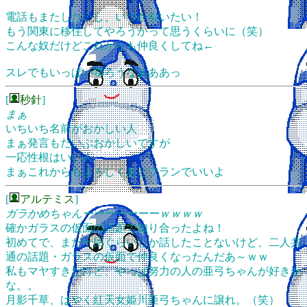
電話もまたしたいし、いつか会いたい！
もう関東に移住してやろうかって思うくらいに（笑）
こんな奴だけどこれからも仲良くしてね←
スレでもいっぱい喋ろうなあああっ
[
秒針
]
まぁ
いちいち名前がおかしい人
まぁ発言もだいぶおかしいですが
一応性根はいい人
まぁこれからもよろしくあとフランでいいよ
[
アルテミス
]
ガラかめちゃんーーーーーーーｗｗｗｗ
確かガラスの仮面の話題で知り合ったよね！
初めてで、まだ十回ぐらいしか話したことないけど、二人共
通の話題・ガラスの仮面で仲良くなったんだあ～ｗｗ
私もマヤすきだけど、やっぱ努力の人の亜弓ちゃんが好きか
な。。
月影千草、はやく紅天女姫川亜弓ちゃんに譲れ。（笑）