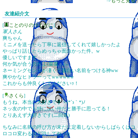
⇒
もっと見る
友達紹介文
[
ことのりのつくだに
]
軍人さん
爽ちゃん
ミニメを送ったら丁寧に返信してくれて嬉しかったよ
やっぱり話したらめっちゃ面白かった件。w
優しいですます
何か気が合うのだよ(腐腐…)←
ネーミングセンスが凄くて面白い名前をつける神ww
爽やかなヒトラーってwwwwww
これからも仲良くしてくださいｯ！
[
さくら
]
もうね、本当に大好きですヽ(*´з｀*)ﾉ
ネッ友の中でも特に深い仲だと勝手に思ってる！
とりあえず大好きです(二回目)
ちなみに名前の呼び方が未だに定着しないからしばらくはコ
ロコロ変わるけど許してね！()