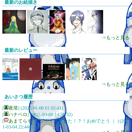
最新のお絵描き
⇒
もっと見る
最新のレビュー
⇒
もっと見る
あいさつ履歴
[
͏夜塔‪
] (2025-01-06 01:02:41)
[
ハナペロ
] (2021-03-06 14:56:32)
[
あまてらす
] アレ？！卒業した！？！おめでとう（（(202
1-03-04 22:44:53)