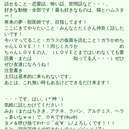
話せること・恋愛話、怖い話、世間話など・・・。
好きな動物・全部です！最も好きなものは、猫とハムスタ
ー！
将来の夢・獣医師です。目指してます！
ここにきてやりたいこと・みんなとたくさん仲良く話した
いです！
今ハマってること・ガラスの仮面を読むこと！ガラかめち
ゃんＬＯＶＥ！！！！同じくカラか め
ちゃんＬＯＶＥの人、（ＬＯＶＥとまではいわなくても愛
読書・または 知ってる人・・・）ぜひ
ぜひ友達になろうね！
注意書き
土日は基本的に来られないです。
あとは、これ無い時もあるけどできるだけ来ます！
・・・です、はい。( *´艸｀)
気軽に話しかけてください！
みお（またはちさき、アテネ、ラパン、アルテミス、ヘラ
←多いなｗｗ）で、ＯＫです(ΦωΦ)
タメ＆呼び捨てｵｯｹｰ☆⌒d(´∀｀)ノよろしくです！！！