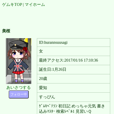
ゲムキTOP
|
マイホーム
美桜
ID:hurannsuusagi
女
最終アクセス:2017/01/16 17:10:36
誕生日:1月26日
20歳
あいさつする
愛知
フォロー中
すっぴん
ｹﾞﾑｷﾍﾞﾃﾗﾝ 初日記 めっちゃ元気 書き
込みﾏｽﾀｰ 検索ﾚﾍﾞﾙ1 見習いＱ