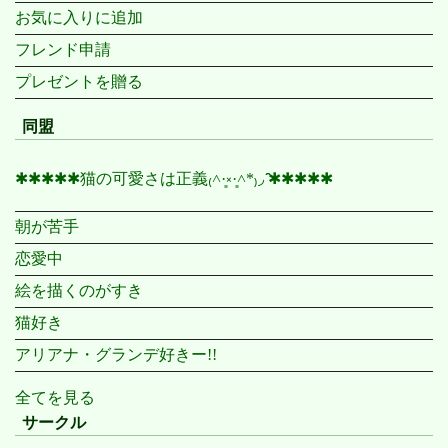
お気に入りに追加
フレンド申請
プレゼントを贈る
同盟
✱✱✱✱✱猫の可愛さは正義₍˄·͈༝·͈˄*₎◞ ̑̑✱✱✱✱✱
朝が苦手
恋愛中
絵を描くのがすき
猫好き
アリアナ・グランデ好きー!!
全てを見る
サークル