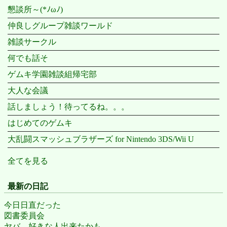
懇談所～(*ﾉωﾉ)
仲良しグループ雑談ワールド
雑談サークル
何でも話そ
ゲムキ学園雑談組帰宅部
大人な会議
話しましょう！待ってるね。。。
はじめてのゲムキ
大乱闘スマッシュブラザーズ for Nintendo 3DS/Wii U
全てを見る
最新の日記
今日日直だった
図書委員会
ヤバ。好きな人出来たかも