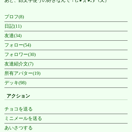
あと、顔文字使うの好きなんで！(｡◕ˇдˇ​◕｡)/（又）
プロフ(8)
日記(11)
友達(34)
フォロー(54)
フォロワー(30)
友達紹介文(7)
所有アバター(19)
デッキ(98)
アクション
チョコを送る
ミニメールを送る
あいさつする