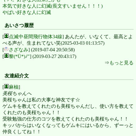
本気で好きな人に幻滅(長文すいません！！！)
やばい好きな人に幻滅
あいさつ履歴
[
点滅中昼間飛行物体34線
] あんたが、いなくて、最高とよ
べる声が、生まれてない笑(2025-03-03 01:13:57)
[
さざなみ
] (2019-07-04 20:50:58)
[
黎(*Ü*)ﾉ"
] (2019-03-27 20:43:17)
⇒
もっと見る
友達紹介文
[
麻柚
]
美桜ちゃんへ
美桜ちゃんは私の大事な神友です☆
ゲムキを教えてくれたのも美桜ちゃんだし、使い方を教えて
くれたのも美桜ちゃん！！
受験勉強の仕方のコツを教えてくれたのも美桜ちゃん！！
キッパからはいなくなってもゲムキにはいるから、ずーっと
仲良くしてね！！