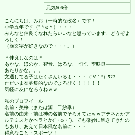
元気606倍
こんにちは、みお（一時的な改名）です！
小学五年です（"＾ω＾）・・・！
みんなと仲良くなれたらいいなと思っています、どうぞよ
ろしく！
（顔文字が好きなので・・・。）
＊仲良しなのは＊
あかな、ほのか、智音、はるな、ビビ、季咲良―――――
あたりかな。。。
文通してる子はたくさんいるよ・・・（´∀｀*）ｳﾌﾌ
ただいま友募集的なのでよろぴく！！！！！
気軽に友になろうねｗｗ
私のプロフイール
名前・美桜（または源 千紗季）
名前の由来・前は神の名前でそろえてたｗｗアテネとかア
ルテミスとかヘラとか(`・ω・´)。でも微妙に飽きてきたの
もあり、あえて日本風な名前に・・・
得意なこと・スポーツ！