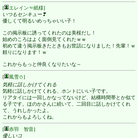
[
エレイン☜紙様
]
いつもセンキュー❣
優しくて明るいめっちゃいい子！
この掲示板に誘ってくれたのは美桜だし！
始めのころはよく面倒見てくれたｗｗ
初めて違う掲示板きたときもお世話になりました！先輩！ｗ
頼りになります！ｗ
これからもっと仲良くなりたいな～
[
風雪⛄
]
気軽に話しかけてくれる
気軽に話しかけてくれる、ホントにいい子です。
リアタイには一回しかなってないけど、結構時間帯とか似て
る子です。ほのかさんに続いて、二回目に話しかけてくれ
て、うれしかったよ。
これからもよろしくね。
[
赤羽 智音
]
優しいコ