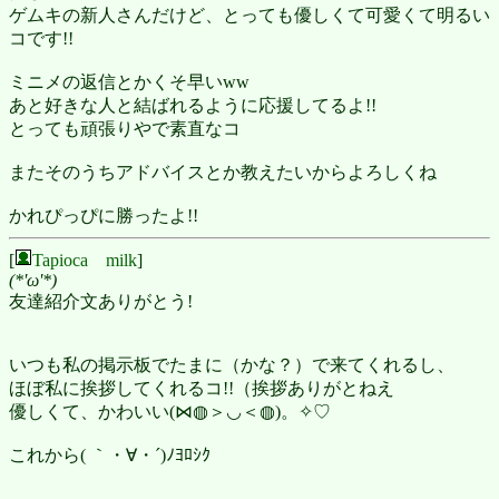
ゲムキの新人さんだけど、とっても優しくて可愛くて明るい
コです!!
ミニメの返信とかくそ早いww
あと好きな人と結ばれるように応援してるよ!!
とっても頑張りやで素直なコ
またそのうちアドバイスとか教えたいからよろしくね
かれぴっぴに勝ったよ!!
[
Tapioca milk
]
(*'ω'*)
友達紹介文ありがとう!
いつも私の掲示板でたまに（かな？）で来てくれるし、
ほぼ私に挨拶してくれるコ!!（挨拶ありがとねえ
優しくて、かわいい(⋈◍＞◡＜◍)。✧♡
これから( ｀・∀・´)ﾉﾖﾛｼｸ