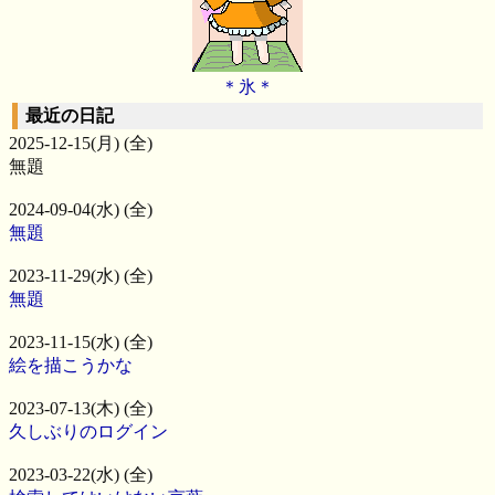
＊氷＊
最近の日記
2025-12-15(月) (全)
無題
2024-09-04(水) (全)
無題
2023-11-29(水) (全)
無題
2023-11-15(水) (全)
絵を描こうかな
2023-07-13(木) (全)
久しぶりのログイン
2023-03-22(水) (全)