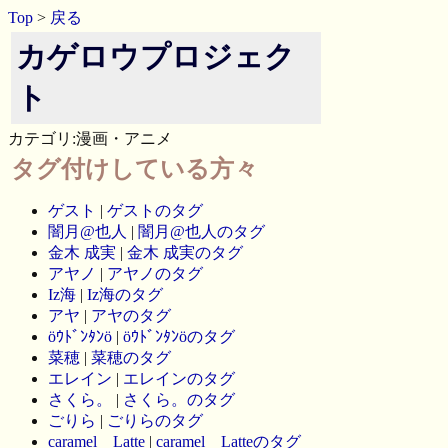
Top
>
戻る
カゲロウプロジェク
ト
カテゴリ:漫画・アニメ
タグ付けしている方々
ゲスト
|
ゲストのタグ
闇月@也人
|
闇月@也人のタグ
金木 成実
|
金木 成実のタグ
アヤノ
|
アヤノのタグ
Iz海
|
Iz海のタグ
アヤ
|
アヤのタグ
öｳﾄﾞﾝﾀﾝö
|
öｳﾄﾞﾝﾀﾝöのタグ
菜穂
|
菜穂のタグ
エレイン
|
エレインのタグ
さくら。
|
さくら。のタグ
ごりら
|
ごりらのタグ
caramel Latte
|
caramel Latteのタグ