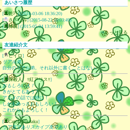
あいさつ履歴
[
乾巧
] (2016-03-06 18:36:20)
[
さざなみ
] (2015-08-22 10:03:49)
[
林檎
] (2015-05-04 13:59:41)
⇒
もっと見る
友達紹介文
[
ヒイロ
]
リアル弟。
自分のリアル弟。それ以外に書くことはない。
[
抹殺人 †紅アリス†
]
おもしろい人！
きがとてもあう！
アニメの話では特に！
しかもめっさおもしろい！
これからもよろしく！
[
Cat{4}Sukitaku
]
リア友でありスカイプ友であり