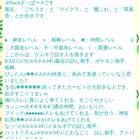
✰Blackざっぱー✰です
最近、「ごちうさ」と「マイクラ」と「艦これ」と「双葉
杏」とか好きです
♠：神友レベル ➢：相棒レベル ❃：仲間レベル ✰ฺ
ฺ：大親友レベル ☪：中親友レベル ☾：普通レベル
ここからは、ゲムキで話す人を描きます
RAILGUN(✰✰✰✰✰☪)最近の話し相手。ポケモン相手。
相棒。
びぃたん(❃❃✰✰✰✰)仲直り。改めて友達っていいなと思
いました!!
るる(❃❃❃❃❃❃)戻ってきたカービィが大好きな人です。
絵がすごくうまいw
俺のスレに夜によく来てくれる。すごくやさしい
ヨッシー(☪☪☪☪☪☪)通信仲間。おいもりの。
ブイッチ(♠♠♠♠♠♠)スレをあげてくれる。気が合う、神友
乱馬(❃❃✰✰✰✰✰)スレをあげてくれる
なっつ(✰✰✰✰✰☪)メタルギアの話し相手。
ハットリさん(✰✰✰✰✰☪)↑とおなじく、話し相手。アトバ