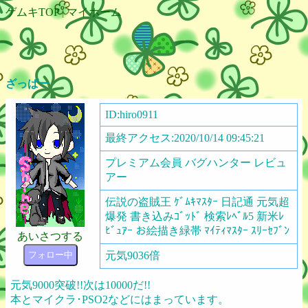
ゲムキTOP
|
マイホーム
ざっぱー
ID:hiro0911
最終アクセス:2020/10/14 09:45:21
プレミアム会員 バグハンター レビュ
アー
伝説の盗賊王 ｹﾞﾑｷﾏｽﾀｰ 日記通 元気超
爆発 書き込みｺﾞｯﾄﾞ 検索ﾚﾍﾞﾙ5 新米ﾚ
ﾋﾞｭｱｰ お絵描き緑帯 ﾏｲﾃｨﾏｽﾀｰ ｽﾘｰｾﾌﾞﾝ
あいさつする
フォロー中
元気9036倍
元気9000突破!!次は10000だ!!
本とマイクラ･PSO2などにはまっています。