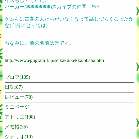
イスもしてくれた。
バーガー(❃❃❃❃❃❃)スカイプの仲間。ｷﾘｯ
ゲムキは古参の人たちがいなくなって話しづらくなったか
な(自分にとっては)
ちなみに、前の名前は光です。
http://www.egogram-f.jp/seikaku/kekka/bbaba.htm
プロフ(105)
日記(87)
レビュー(78)
ミニページ
アトリエ(198)
メモ帳(35)
シナリオ(10)