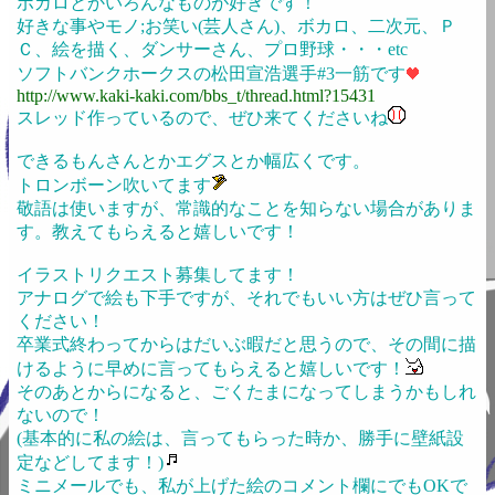
ボカロとかいろんなものが好きです！
好きな事やモノ;お笑い(芸人さん)、ボカロ、二次元、Ｐ
Ｃ、絵を描く、ダンサーさん、プロ野球・・・etc
ソフトバンクホークスの松田宣浩選手#3一筋です
http://www.kaki-kaki.com/bbs_t/thread.html?15431
スレッド作っているので、ぜひ来てくださいね
できるもんさんとかエグスとか幅広くです。
トロンボーン吹いてます
敬語は使いますが、常識的なことを知らない場合がありま
す。教えてもらえると嬉しいです！
イラストリクエスト募集してます！
アナログで絵も下手ですが、それでもいい方はぜひ言って
ください！
卒業式終わってからはだいぶ暇だと思うので、その間に描
けるように早めに言ってもらえると嬉しいです！
そのあとからになると、ごくたまになってしまうかもしれ
ないので！
(基本的に私の絵は、言ってもらった時か、勝手に壁紙設
定などしてます！)
ミニメールでも、私が上げた絵のコメント欄にでもOKで