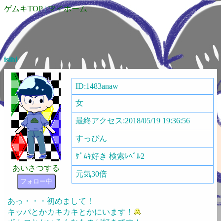
ゲムキTOP
|
マイホーム
isihi
ID:1483anaw
女
最終アクセス:2018/05/19 19:36:56
すっぴん
ｹﾞﾑｷ好き 検索ﾚﾍﾞﾙ2
あいさつする
元気30倍
フォロー中
あっ・・・初めまして！
キッパとかカキカキとかにいます！