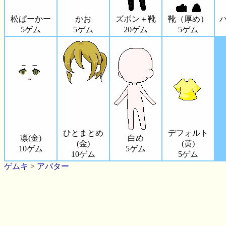
松ぱーかー
かお
ズボン＋靴
靴（厚め）
5ゲム
5ゲム
20ゲム
5ゲム
ひとまとめ
デフォルト
凛(金)
白め
(金)
(黄)
10ゲム
5ゲム
10ゲム
5ゲム
ゲムキ
>
アバター