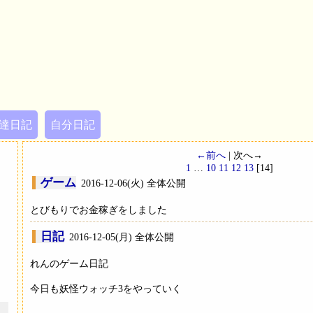
達日記
自分日記
←前へ
| 次へ→
1
…
10
11
12
13
[14]
ゲーム
2016-12-06(火) 全体公開
とびもりでお金稼ぎをしました
日記
2016-12-05(月) 全体公開
れんのゲーム日記
今日も妖怪ウォッチ3をやっていく