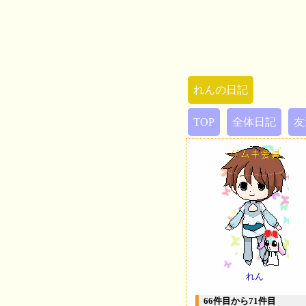
れんの日記
TOP
全体日記
友
れん
66件目から71件目