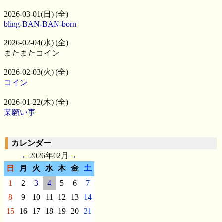
2026-03-01(日) (全)
bling-BAN-BAN-born
2026-02-04(水) (全)
またまたコイン
2026-02-03(火) (全)
コイン
2026-01-22(木) (全)
某願い事
カレンダー
←
2026年02月
→
日
月
火
水
木
金
土
1
2
3
4
5
6
7
8
9
10
11
12
13
14
15
16
17
18
19
20
21