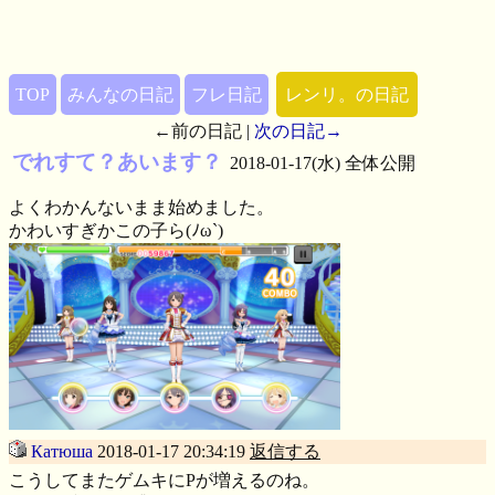
TOP
みんなの日記
フレ日記
レンリ。の日記
←前の日記 |
次の日記→
でれすて？あいます？
2018-01-17(水) 全体公開
よくわかんないまま始めました。
かわいすぎかこの子ら(ﾉω`)
Катюша
2018-01-17 20:34:19
返信する
こうしてまたゲムキにPが増えるのね。