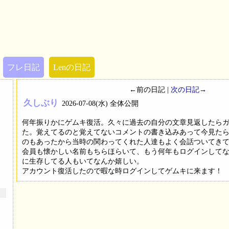
フレ日記
Lenの日記
←前の日記 |
次の日記→
久しぶり
2026-07-08(水) 全体公開
何年振りかにゲムキ復活。久々に過去の自分の文章見返したら
た。覚えてるのと覚えてないコメントの書き込みあって今見た
のもあったから当時の関わってくれた人達もよく会話ついてきて
会員も懐かしい名前もちらほらいて、もう何年もログインして
に生存してる人もいてなんか嬉しい。
アカウント復活したので暇な時ログインしてゲムキに来ます！