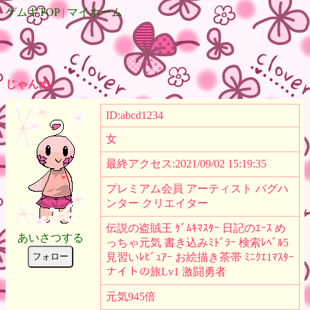
ゲムキTOP
|
マイホーム
じゃんぬ
ID:abcd1234
女
最終アクセス:2021/09/02 15:19:35
プレミアム会員 アーティスト バグハ
ンター クリエイター
伝説の盗賊王 ｹﾞﾑｷﾏｽﾀｰ 日記のｴｰｽ め
あいさつする
っちゃ元気 書き込みﾐﾄﾞﾗｰ 検索ﾚﾍﾞﾙ5
フォロー
見習いﾚﾋﾞｭｱｰ お絵描き茶帯 ﾐﾆｸｴ1ﾏｽﾀｰ
ナイトの旅Lv1 激闘勇者
元気945倍