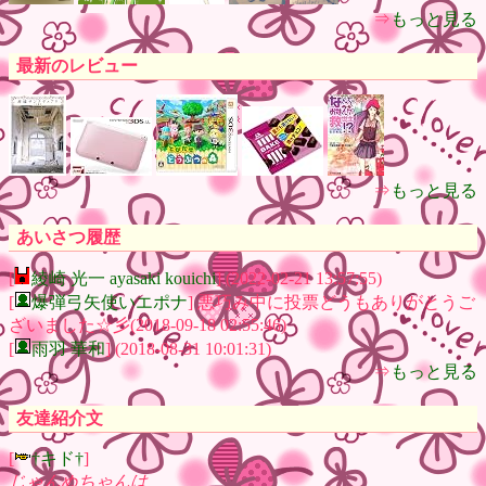
⇒
もっと見る
最新のレビュー
⇒
もっと見る
あいさつ履歴
[
綾崎 光一 ayasaki kouichi
] (2022-02-21 13:57:55)
[
爆弾弓矢使いエポナ
] 悪巧み中に投票どうもありがとうご
ざいました☆彡(2018-09-18 02:55:46)
[
雨羽 華和
] (2018-08-31 10:01:31)
⇒
もっと見る
友達紹介文
[
†キド†
]
じゃんぬちゃんは