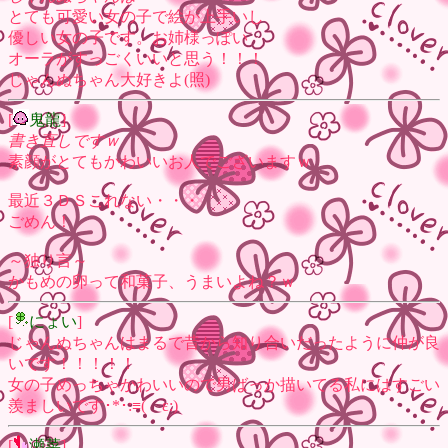
とても可愛い女の子で絵が上手いし
優しい女の子です。お姉様っぽい
オーラがすっごくいいと思う！！！
じゃんぬちゃん大好きよ(照)
[
鬼龍
]
書き直しですｗ
素顔がとてもかわいいお人でございますｗ
最近３ＤＳこれない・・・
ごめん！
～独り言～
かもめの卵って和菓子、うまいよね？ｗ
[
にょい
]
じゃんぬちゃんはまるで昔から知り合いだったように仲が良
いです！！！！！
女の子めっちゃかわいいので男ばっか描いてる私にはすごい
羨ましいです･*･:≡( ε:)
[
瀬菜
]