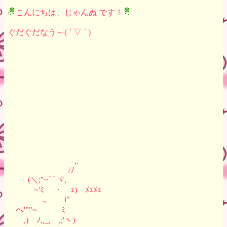
こんにちは、じゃんぬ です！
ぐだぐだなう～( ´ ▽ ` )
,.
/ﾉ
(＼;''~⌒ヾ,
~'ﾐ ・ ｪ) ﾒｪﾒｪ
.,ゝ i"
ヘ'""~ ﾐ
,) ﾉ,,_, ,;'ヽ)