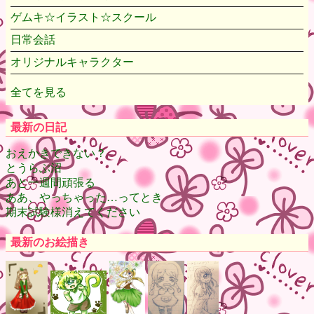
ゲムキ☆イラスト☆スクール
日常会話
オリジナルキャラクター
全てを見る
最新の日記
おえかきできない？
とうらぶ沼
あと一週間頑張る
ああ、やっちゃった…ってとき
期末試験様消えてください
最新のお絵描き