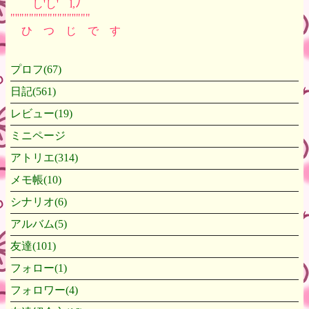
し'し' l,ﾉ
"''""""''""""""''"""
ひ つ じ で す
プロフ(67)
日記(561)
レビュー(19)
ミニページ
アトリエ(314)
メモ帳(10)
シナリオ(6)
アルバム(5)
友達(101)
フォロー(1)
フォロワー(4)