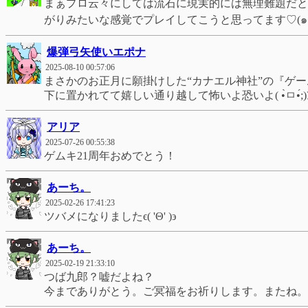
まぁプロ云々にしては流石に現実的には無理難題だと
爆弾弓矢使いエポナ
2025-08-10 00:57:06
まさかのお正月に願掛けした“カナエル神社”の『ゲ
下に置かれてて嬉しい通り越して怖いよ恐いよ( •̀ㅁ•́;)ｱ
アリア
2025-07-26 00:55:38
ゲムキ21周年おめでとう！
あーち。
2025-02-26 17:41:23
ツバメになりましたϵ( 'Θ' )϶
あーち。
2025-02-19 21:33:10
つば九郎？嘘だよね？
今までありがとう。ご冥福をお祈りします。またね。