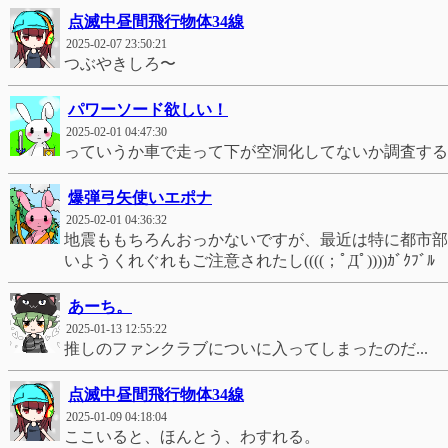
点滅中昼間飛行物体34線
2025-02-07 23:50:21
つぶやきしろ〜
パワーソード欲しい！
2025-02-01 04:47:30
っていうか車で走って下が空洞化してないか調査するやつ
爆弾弓矢使いエポナ
2025-02-01 04:36:32
地震ももちろんおっかないですが、最近は特に都市部
いようくれぐれもご注意されたし((((；ﾟДﾟ))))ｶﾞｸﾌﾞﾙ
あーち。
2025-01-13 12:55:22
推しのファンクラブについに入ってしまったのだ...
点滅中昼間飛行物体34線
2025-01-09 04:18:04
ここいると、ほんとう、わすれる。