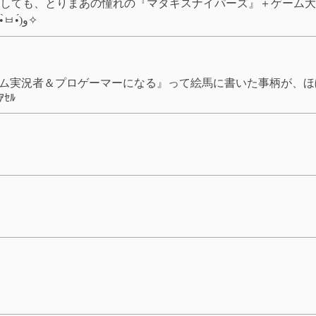
しても、とりまあの憧れの『マタギスナイパーズ』＋ゲーム大
がりみたいな感覚でプレイしてこうと思ってます♡(๑•̀ㅂ•́)و✧
ーム実況者＆プロゲーマーになる』って絵馬に書いた事柄が、
ｾﾙ