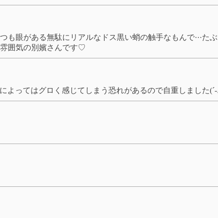
つも眼がある無駄にリアルなドス黒い蛸の触手なもんで···た
雰囲気の別嬪さんです♡
によってはグロく感じてしまう恐れがあるので自重しました(´-﹏