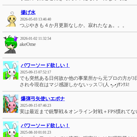
揚げ水
2026-05-03 13:46:40
つぶやきも４か月更新なしか。寂れたなぁ。。。
2026-01-02 11:32:54
akeOme
パワーソード欲しい！
2025-09-15 07:52:17
でも突然ある日何故か他の事業所から元プロの方が3
され今現在はマジ感謝しかないッス♡(人 •͈ᴗ•͈)ｻﾝｸｽ!
爆弾弓矢使いエポナ
2025-09-15 07:46:23
パワーソード欲しい！
2025-08-10 01:01:23