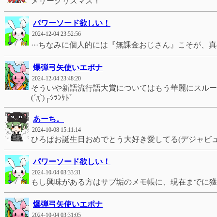
メリークリスマス！
パワーソード欲しい！
2024-12-04 23:52:56
···ちなみに個人的には『無課金おじさん』こそが、真の
爆弾弓矢使いエポナ
2024-12-04 23:48:20
そういや新語流行語大賞についてはもう華麗にスルー
(´д`)┌ｼﾗﾝｹﾄﾞ
あーち。
2024-10-08 15:11:14
ひろぱお誕生日おめでとう大好き愛してる(デジャビュ
パワーソード欲しい！
2024-10-04 03:33:31
もし興味がある方はサブ垢のメモ帳に、現在までに獲得
爆弾弓矢使いエポナ
2024-10-04 03:31:05