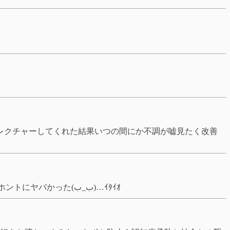
レクチャーしてくれた結果いつの間にか不調が嘘見たく改善
実は最近まで銃撃戦＆オンライン対戦＋FPS慣れてないせいか、変に力んでるらしくそのせいか左手が痛くて一時期ホントにヤバかった(ب_ب)…ｲﾀｲｵ