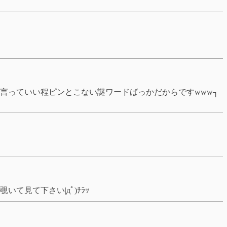
言っていい程ピンとこない謎ワードばっかだからですwww┐
見て下さい|дﾟ)ﾁﾗｯ