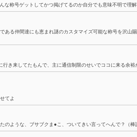
そんな称号ゲットしてかつ掲げてるのか自分でも意味不明で理解
である仲間達にも恵まれ謎のカスタマイズ可能な称号を沢山賜る
交互に行き来してたもんで、主に通信制限のせいでココに来る余裕
せてよ
たのような、ブサブクま●こ、ついてきい言ってへんで？（棒