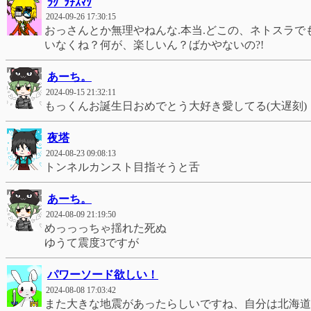
ﾗｸﾞｦﾁｽﾏｿ
2024-09-26 17:30:15
おっさんとか無理やねんな.本当.どこの、ネトスラ
いなくね？何が、楽しいん？ばかやないの?!
あーち。
2024-09-15 21:32:11
もっくんお誕生日おめでとう大好き愛してる(大遅刻)
͏夜塔‪
2024-08-23 09:08:13
トンネルカンスト目指そうと舌
あーち。
2024-08-09 21:19:50
めっっっちゃ揺れた死ぬ
ゆうて震度3ですが
パワーソード欲しい！
2024-08-08 17:03:42
また大きな地震があったらしいですね、自分は北海道