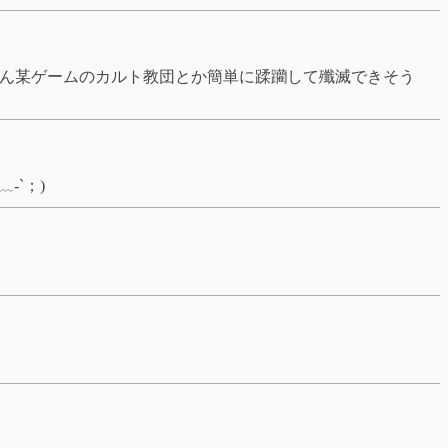
ぶん某ゲームのカルト教団とか簡単に蹂躪して殲滅できそう
-`；)