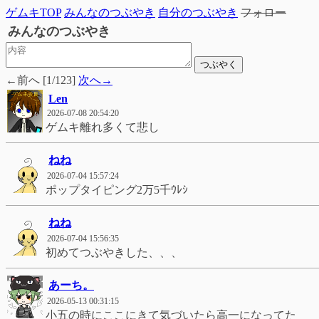
ゲムキTOP
みんなのつぶやき
自分のつぶやき
フォロー
みんなのつぶやき
←前へ [1/123]
次へ→
Len
2026-07-08 20:54:20
ゲムキ離れ多くて悲し
ねね
2026-07-04 15:57:24
ポップタイピング2万5千ｳﾚｼ
ねね
2026-07-04 15:56:35
初めてつぶやきした、、、
あーち。
2026-05-13 00:31:15
小五の時にここにきて気づいたら高一になってた