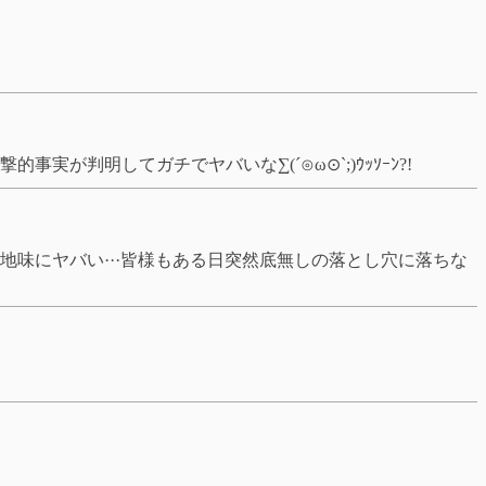
判明してガチでヤバいな∑(´⊙ω⊙`;)ｳｯｿｰﾝ?!
味にヤバい···皆様もある日突然底無しの落とし穴に落ちな