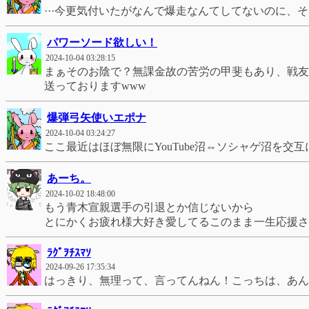
···今更気付いたがなんで爆走なんてしてないのに、
パワーソード欲しい！
2024-10-04 03:28:15
まぁそのお陰で？無課金故の苦労の甲斐もあり、戦友
送っておりますwww
爆弾弓矢使いエポナ
2024-10-04 03:24:27
ここ最近はほぼ無限にYouTube沼⇔ソシャゲ沼を
あーち。
2024-10-02 18:48:00
もう青木宣親選手の引退とか信じないから
とにかくお疲れ様大好き愛してるこのまま一生応援さ
ﾗｸﾞｦﾁｽﾏｿ
2024-09-26 17:35:34
はっきり、無理って、言ってんねん！こっちは、あん