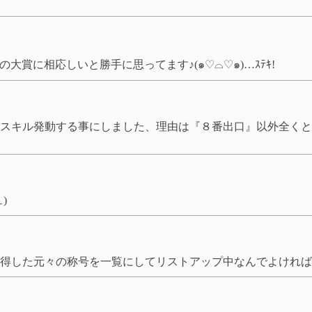
大賞に相応しいと勝手に思ってます♪(๑♡⌓♡๑)…ｽﾃｷ!
スキル発動する事にしました、理由は『８番出口』以外全くと
)
した元々の称号を一覧にしてリストアップ中なんでよければ覗いて