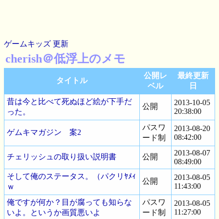
ゲームキッズ
更新
cherish＠低浮上のメモ
公開レ
最終更新
タイトル
ベル
日
昔は今と比べて死ぬほど絵が下手だ
2013-10-05
公開
20:38:00
った。
パスワ
2013-08-20
ゲムキマガジン 案2
08:42:00
ード制
2013-08-07
チェリッシュの取り扱い説明書
公開
08:49:00
そして俺のステータス。（パクリﾔﾒｨ
2013-08-05
公開
11:43:00
ｗ
俺ですが何か？目が腐っても知らな
パスワ
2013-08-05
11:27:00
いよ。というか画質悪いよ
ード制