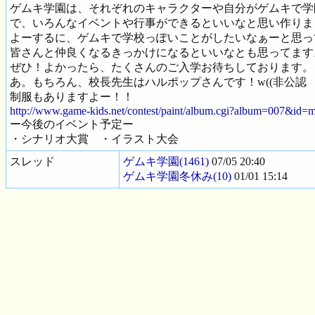
ゲムキ学園は、それぞれのキャラクターや自分がゲムキで学
で、いろんなイベントや行事ができるといいなと思い作りま
よーするに、ゲムキで学校っぽいことがしたいなぁーと思っ
皆さんと仲良くなるきっかけになるといいなとも思ってます
ぜひ！よかったら、たくさんのご入学お待ちしております。
あ。もちろん、校長先生はハルポップさんです！w((非公認
制服もありますよー！！
http://www.game-kids.net/contest/paint/album.cgi?album=007&id
ー今後のイベント予定ー
・シナリオ大賞 ・イラスト大会
スレッド
ゲムキ学園(1461)
07/05 20:40
ゲムキ学園冬休み(10)
01/01 15:14