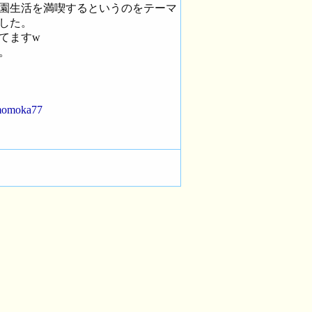
園生活を満喫するというのをテーマ
した。
てますw
。
=momoka77