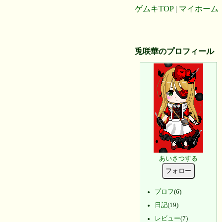
ゲムキTOP
|
マイホーム
兎咲華のプロフィール
あいさつする
フォロー
プロフ
(6)
日記
(19)
レビュー
(7)