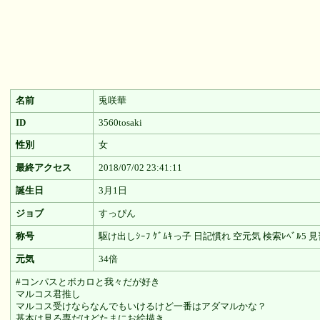
名前
兎咲華
ID
3560tosaki
性別
女
最終アクセス
2018/07/02 23:41:11
誕生日
3月1日
ジョブ
すっぴん
称号
駆け出しｼｰﾌ ｹﾞﾑｷっ子 日記慣れ 空元気 検索ﾚﾍﾞﾙ5 見
元気
34倍
#コンパスとボカロと我々だが好き
マルコス君推し
マルコス受けならなんでもいけるけど一番はアダマルかな？
基本は見る専だけどたまにお絵描き