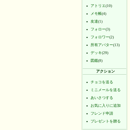
アトリエ
(10)
メモ帳
(4)
友達
(1)
フォロー
(3)
フォロワー
(2)
所有アバター
(13)
デッキ
(29)
図鑑
(8)
アクション
チョコを送る
ミニメールを送る
あいさつする
お気に入りに追加
フレンド申請
プレゼントを贈る