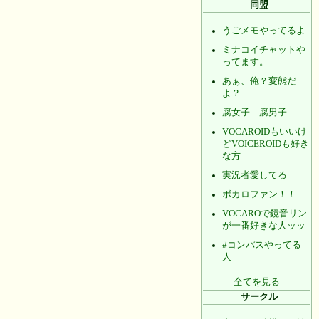
同盟
うごメモやってるよ
ミナコイチャットや
ってます。
あぁ、俺？変態だ
よ？
腐女子 腐男子
VOCAROIDもいいけ
どVOICEROIDも好き
な方
実況者愛してる
ボカロファン！！
VOCAROで鏡音リン
が一番好きな人ッッ
#コンパスやってる
人
全てを見る
サークル