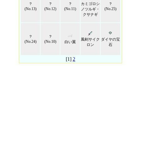
？
？
？
カミゴロシ
？
(No.13)
(No.12)
(No.11)
(No.25)
ノツルギ・
クサナギ
？
？
風剣サイク
ダイヤの宝
(No.24)
(No.10)
白い翼
ロン
石
[1]
2