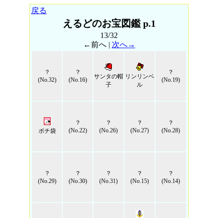
戻る
えるどのお宝図鑑 p.1
13/32
←前へ |
次へ→
？
？
？
サンタの帽
リンリンベ
(No.32)
(No.16)
(No.19)
子
ル
？
？
？
？
(No.22)
(No.26)
(No.27)
(No.28)
ポチ袋
？
？
？
？
？
(No.29)
(No.30)
(No.31)
(No.15)
(No.14)