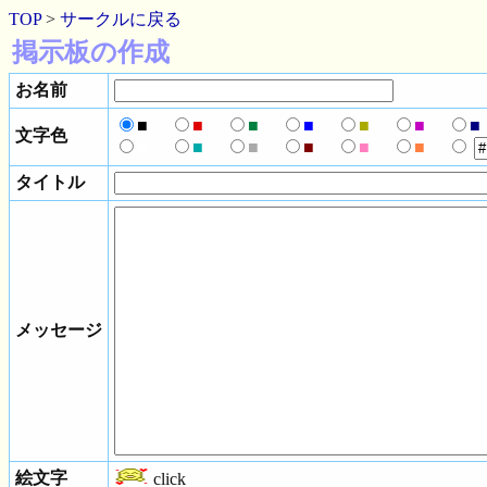
TOP
>
サークルに戻る
掲示板の作成
お名前
■
■
■
■
■
■
■
文字色
■
■
■
■
■
■
タイトル
メッセージ
絵文字
click